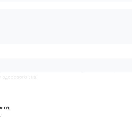
т;
ь идеальный внешний вид, но и существенно продлить с
г здорового сна!
сти;
;