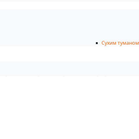
Сухим туманом
рок его эксплуатации, при этом цена услуги не