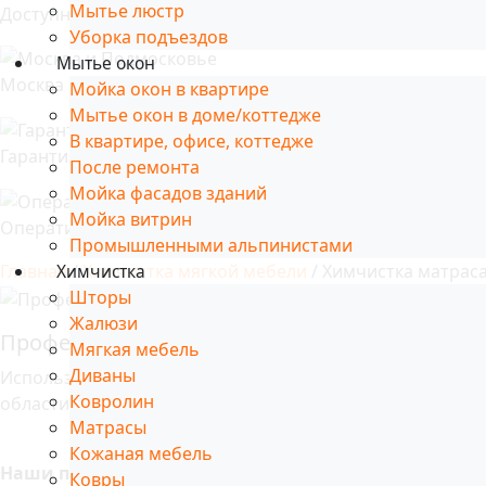
Мытье люстр
Доступные цены
Уборка подъездов
Мытье окон
Москва и Подмосковье
Мойка окон в квартире
Мытье окон в доме/коттедже
В квартире, офисе, коттедже
Гарантия
После ремонта
Мойка фасадов зданий
Мойка витрин
Оперативность
Промышленными альпинистами
Главная
/
Химчистка мягкой мебели
/ Химчистка матрас
Химчистка
Шторы
Жалюзи
Профессиональная чистка матраса
Мягкая мебель
Диваны
Использование новейших чистящих средств и специализ
Ковролин
области.
Матрасы
Кожаная мебель
Наши преимущества:
Ковры