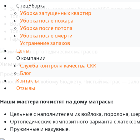
СпецУборка
За 18 лет работы очистили больше 5000 изделий;
Уборка запущенных квартир
Только безопасные чистящие средства;
Уборка после пожара
Возможно проведение работ в день обращения;
Уборка после потопа
Только обученные мастера с опытом работы от 2 ле
Уборка после смерти
Гарантия качества.
Устранение запахов
Цены
О компании
Химчистка ортопедических матрасов
Служба контроля качества СКК
Блог
Профессиональная химчистка помогает не просто вернут
Контакты
наносит ущерб любому бюджету. Чистый матрас ­­­— зало
Отзывы
Наши мастера почистят на дому матрасы:
Цельные с наполнителем из войлока, поролона, шер
Ортопедические композитного варианта с латексом
Пружинные и надувные.